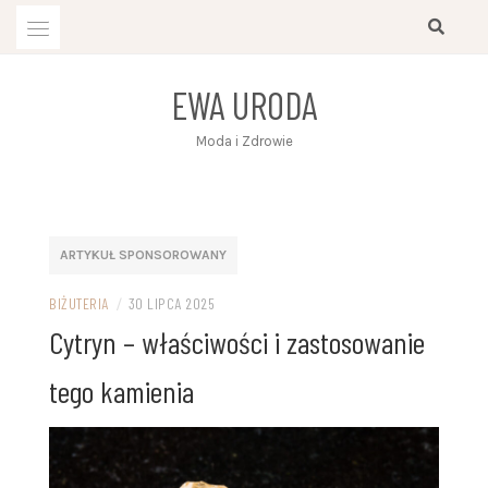
Przejdź
do
treści
EWA URODA
Moda i Zdrowie
ARTYKUŁ SPONSOROWANY
BIŻUTERIA
/
30 LIPCA 2025
Cytryn – właściwości i zastosowanie
tego kamienia