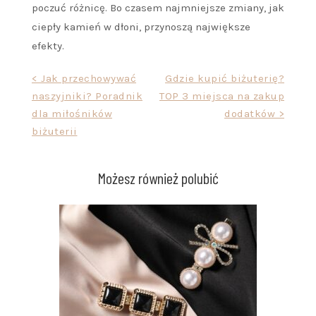
poczuć różnicę. Bo czasem najmniejsze zmiany, jak
ciepły kamień w dłoni, przynoszą największe
efekty.
Nawigacja
< Jak przechowywać
Gdzie kupić biżuterię?
naszyjniki? Poradnik
TOP 3 miejsca na zakup
wpisu
dla miłośników
dodatków >
biżuterii
Możesz również polubić