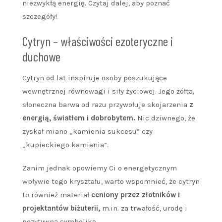
niezwykłą energię. Czytaj dalej, aby poznać
szczegóły!
Cytryn – właściwości ezoteryczne i
duchowe
Cytryn od lat inspiruje osoby poszukujące
wewnętrznej równowagi i siły życiowej. Jego żółta,
słoneczna barwa od razu przywołuje skojarzenia
z
energią, światłem i dobrobytem.
Nic dziwnego, że
zyskał miano „kamienia sukcesu” czy
„kupieckiego kamienia”.
Zanim jednak opowiemy Ci o energetycznym
wpływie tego kryształu, warto wspomnieć, że cytryn
to również materiał
ceniony przez złotników i
projektantów biżuterii,
m.in. za trwałość, urodę i
pozytywną symbolikę.